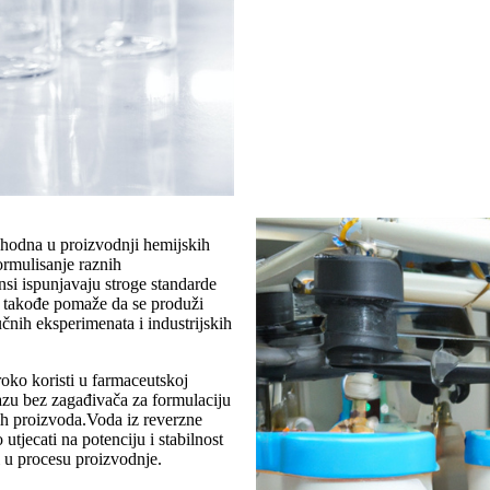
hodna u proizvodnji hemijskih
ormulisanje raznih
nsi ispunjavaju stroge standarde
e takođe pomaže da se produži
aučnih eksperimenata i industrijskih
oko koristi u farmaceutskoj
azu bez zagađivača za formulaciju
nih proizvoda.Voda iz reverzne
jecati na potenciju i stabilnost
i u procesu proizvodnje.