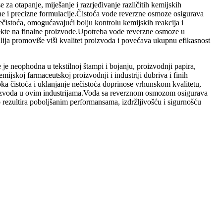
se za otapanje, miješanje i razrjeđivanje različitih kemijskih
ne i precizne formulacije.Čistoća vode reverzne osmoze osigurava
ečistoća, omogućavajući bolju kontrolu kemijskih reakcija i
fekte na finalne proizvode.Upotreba vode reverzne osmoze u
alija promoviše viši kvalitet proizvoda i povećava ukupnu efikasnost
je neophodna u tekstilnoj štampi i bojanju, proizvodnji papira,
mijskoj farmaceutskoj proizvodnji i industriji đubriva i finih
a čistoća i uklanjanje nečistoća doprinose vrhunskom kvalitetu,
oizvoda u ovim industrijama.Voda sa reverznom osmozom osigurava
 rezultira poboljšanim performansama, izdržljivošću i sigurnošću