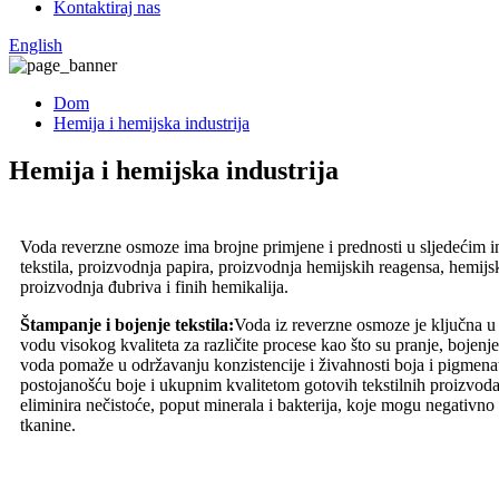
Kontaktiraj nas
English
Dom
Hemija i hemijska industrija
Hemija i hemijska industrija
Voda reverzne osmoze ima brojne primjene i prednosti u sljedećim in
tekstila, proizvodnja papira, proizvodnja hemijskih reagensa, hemij
proizvodnja đubriva i finih hemikalija.
Štampanje i bojenje tekstila:
Voda iz reverzne osmoze je ključna u t
vodu visokog kvaliteta za različite procese kao što su pranje, bojenj
voda pomaže u održavanju konzistencije i živahnosti boja i pigmenat
postojanošću boje i ukupnim kvalitetom gotovih tekstilnih proizvo
eliminira nečistoće, poput minerala i bakterija, koje mogu negativno u
tkanine.