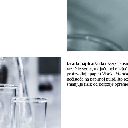
izrada papira:
Voda reverzne osm
različite svrhe, uključujući razrje
proizvodnju papira.Visoka čistoć
nečistoća na papirnoj pulpi, što r
smanjuje rizik od korozije opreme