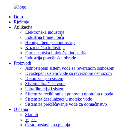
Dom
Rješenja
Aplikacija
Elektronska industrija
Industrija hrane i pića
Hemija i hemijska industrija
Kozmetička industrija
Farmaceutska i biološka industrija
Industrija površinske obrade
Proizvodi
Jednostepeni sistem vode sa reverznom osmozom
Dvostepeni sistem vode sa reverznom osmozom
Deionizacijski sistem
Sistem ultra čiste vode
Ultrafiltracijski sistem
Sistem za recikliranje i ponovnu upotrebu otpada
Sistem za desalinizaciju morske vode
Sistem za prečišćavanje vode za domaćinstvo
O nama
Skinuti
Vijesti
Često postavljana pitanja