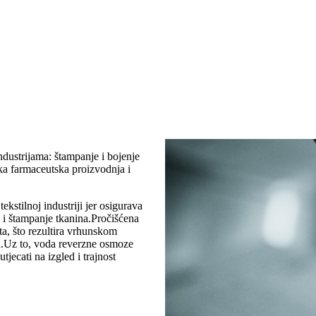
dustrijama: štampanje i bojenje
ska farmaceutska proizvodnja i
ekstilnoj industriji jer osigurava
e i štampanje tkanina.Pročišćena
a, što rezultira vrhunskom
da.Uz to, voda reverzne osmoze
tjecati na izgled i trajnost