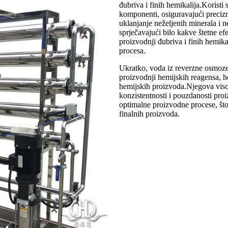
đubriva i finih hemikalija.Koristi 
komponenti, osiguravajući preciz
uklanjanje neželjenih minerala i n
sprječavajući bilo kakve štetne e
proizvodnji đubriva i finih hemik
procesa.
Ukratko, voda iz reverzne osmoze 
proizvodnji hemijskih reagensa, he
hemijskih proizvoda.Njegova visok
konzistentnosti i pouzdanosti pr
optimalne proizvodne procese, što
finalnih proizvoda.