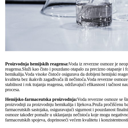
Proizvodnja hemijskih reagensa:
Voda iz reverzne osmoze je neop
reagensa.Služi kao čisto i pouzdano otapalo za precizno otapanje i f
hemikalija.Voda visoke čistoće osigurava da dobijeni hemijski reage
kvaliteta bez ikakvih zagađivača ili nečistoća.Voda reverzne osmoz
stabilnost i rok trajanja reagensa, održavajući efikasnost i tačnost n
procesa.
Hemijsko-farmaceutska proizvodnja:
Voda reverzne osmoze se šir
proizvodnji za proizvodnju hemikalija i lijekova.Pruža pročišćenu b
farmaceutskih sastojaka, osiguravajući sigurnost i pouzdanost final
osmoze također pomaže u uklanjanju nečistoća koje mogu negativno ut
farmaceutskih spojeva, doprinoseći većem kvalitetu i konzistentnost