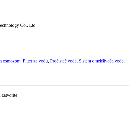
echnology Co., Ltd.
nom osmozom
,
Filter za vodu
,
Pročistač vode
,
Sistem omekšivača vode
,
a zatvorite