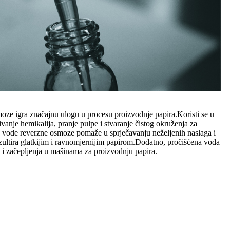
oze igra značajnu ulogu u procesu proizvodnje papira.Koristi se u
đivanje hemikalija, pranje pulpe i stvaranje čistog okruženja za
a vode reverzne osmoze pomaže u sprječavanju neželjenih naslaga i
ezultira glatkijim i ravnomjernijim papirom.Dodatno, pročišćena voda
 i začepljenja u mašinama za proizvodnju papira.