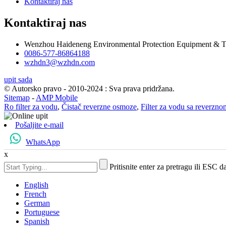
Kontaktiraj nas
Kontaktiraj nas
Wenzhou Haideneng Environmental Protection Equipment & T
0086-577-86864188
wzhdn3@wzhdn.com
upit sada
© Autorsko pravo - 2010-2024 : Sva prava pridržana.
Sitemap
-
AMP Mobile
Ro filter za vodu
,
Čistač reverzne osmoze
,
Filter za vodu sa reverz
Pošaljite e-mail
WhatsApp
x
Pritisnite enter za pretragu ili ESC d
English
French
German
Portuguese
Spanish