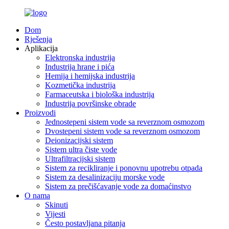
Dom
Rješenja
Aplikacija
Elektronska industrija
Industrija hrane i pića
Hemija i hemijska industrija
Kozmetička industrija
Farmaceutska i biološka industrija
Industrija površinske obrade
Proizvodi
Jednostepeni sistem vode sa reverznom osmozom
Dvostepeni sistem vode sa reverznom osmozom
Deionizacijski sistem
Sistem ultra čiste vode
Ultrafiltracijski sistem
Sistem za recikliranje i ponovnu upotrebu otpada
Sistem za desalinizaciju morske vode
Sistem za prečišćavanje vode za domaćinstvo
O nama
Skinuti
Vijesti
Često postavljana pitanja