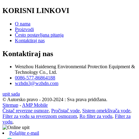
KORISNI LINKOVI
O nama
Proizvodi
Često postavljana pitanja
Kontaktiraj nas
Kontaktiraj nas
Wenzhou Haideneng Environmental Protection Equipment &
Technology Co., Ltd.
0086-577-86864188
wzhdn3@wzhdn.com
upit sada
© Autorsko pravo - 2010-2024 : Sva prava pridržana.
Sitemap
-
AMP Mobile
Čistač reverzne osmoze
,
Pročistač vode
,
Sistem omekšivača vode
,
Filter za vodu sa reverznom osmozom
,
Ro filter za vodu
,
Filter za
vodu
,
Pošaljite e-mail