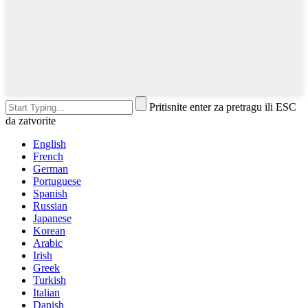
Pritisnite enter za pretragu ili ESC
da zatvorite
English
French
German
Portuguese
Spanish
Russian
Japanese
Korean
Arabic
Irish
Greek
Turkish
Italian
Danish