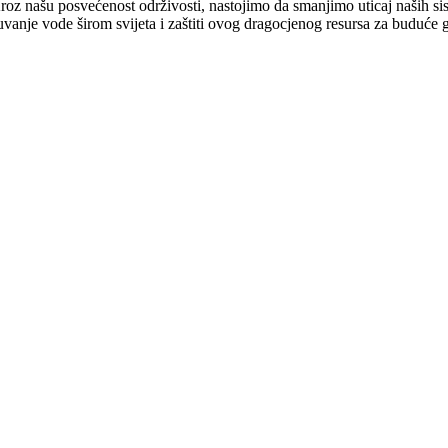
oz našu posvećenost održivosti, nastojimo da smanjimo uticaj naših si
anje vode širom svijeta i zaštiti ovog dragocjenog resursa za buduće g