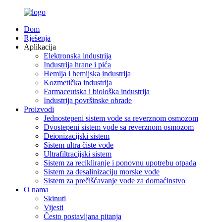
Dom
Rješenja
Aplikacija
Elektronska industrija
Industrija hrane i pića
Hemija i hemijska industrija
Kozmetička industrija
Farmaceutska i biološka industrija
Industrija površinske obrade
Proizvodi
Jednostepeni sistem vode sa reverznom osmozom
Dvostepeni sistem vode sa reverznom osmozom
Deionizacijski sistem
Sistem ultra čiste vode
Ultrafiltracijski sistem
Sistem za recikliranje i ponovnu upotrebu otpada
Sistem za desalinizaciju morske vode
Sistem za prečišćavanje vode za domaćinstvo
O nama
Skinuti
Vijesti
Često postavljana pitanja