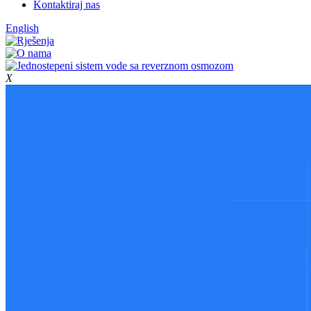
Kontaktiraj nas
English
X