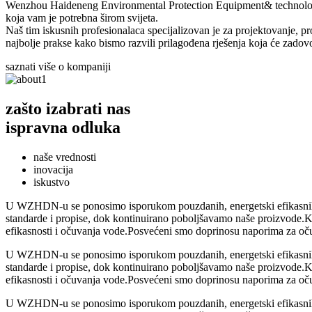
Wenzhou Haideneng Environmental Protection Equipment& technology 
koja vam je potrebna širom svijeta.
Naš tim iskusnih profesionalaca specijalizovan je za projektovanje, pr
najbolje prakse kako bismo razvili prilagođena rješenja koja će zadovol
saznati više o kompaniji
zašto izabrati nas
ispravna odluka
naše vrednosti
inovacija
iskustvo
U WZHDN-u se ponosimo isporukom pouzdanih, energetski efikasnih i isp
standarde i propise, dok kontinuirano poboljšavamo naše proizvode.Kr
efikasnosti i očuvanja vode.Posvećeni smo doprinosu naporima za očuv
U WZHDN-u se ponosimo isporukom pouzdanih, energetski efikasnih i isp
standarde i propise, dok kontinuirano poboljšavamo naše proizvode.Kr
efikasnosti i očuvanja vode.Posvećeni smo doprinosu naporima za očuv
U WZHDN-u se ponosimo isporukom pouzdanih, energetski efikasnih i isp