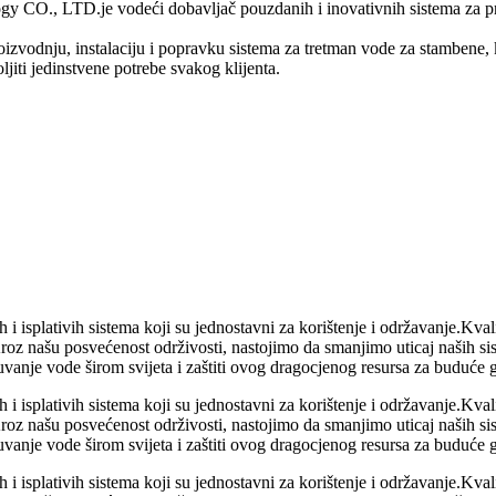
CO., LTD.je vodeći dobavljač pouzdanih i inovativnih sistema za pr
oizvodnju, instalaciju i popravku sistema za tretman vode za stambene, 
jiti jedinstvene potrebe svakog klijenta.
lativih sistema koji su jednostavni za korištenje i održavanje.Kvalite
oz našu posvećenost održivosti, nastojimo da smanjimo uticaj naših si
anje vode širom svijeta i zaštiti ovog dragocjenog resursa za buduće g
lativih sistema koji su jednostavni za korištenje i održavanje.Kvalite
oz našu posvećenost održivosti, nastojimo da smanjimo uticaj naših si
anje vode širom svijeta i zaštiti ovog dragocjenog resursa za buduće g
lativih sistema koji su jednostavni za korištenje i održavanje.Kvalite