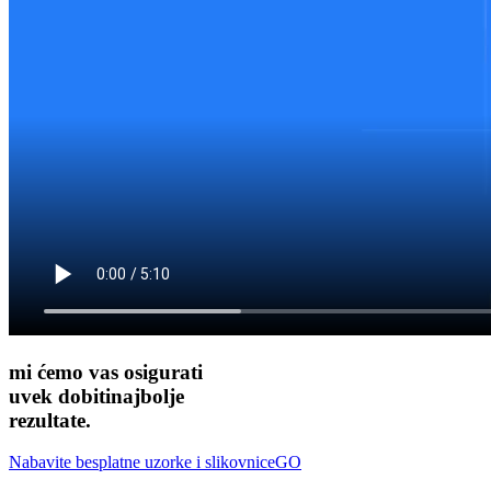
mi ćemo vas osigurati
uvek dobiti
najbolje
rezultate.
Nabavite besplatne uzorke i slikovnice
GO