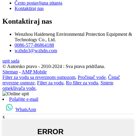
Često postavljana pitanja
Kontaktiraj nas
Kontaktiraj nas
Wenzhou Haideneng Environmental Protection Equipment &
Technology Co., Ltd.
0086-577-86864188
wzhdn3@wzhdn.com
upit sada
© Autorsko pravo - 2010-2024 : Sva prava pridržana.
Sitemap
-
AMP Mobile
Filter za vodu sa reverznom osmozom
,
Pročistač vode
,
Čistač
reverzne osmoze
,
Filter za vodu
,
Ro filter za vodu
,
Sistem
omekšivača vode
,
Pošaljite e-mail
WhatsApp
x