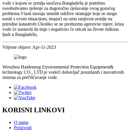
vode s kojom se zemlja suočava.Bangladešu je potrebno
sveobuhvatno rješenje za dugoročno rješavanje ovog gorućeg
problema.Vlasti moraju smisliti održive strategije koje se mogu
nositi s ovom situacijom, imajući na umu ranjivost zemlje na
prirodne katastrofe.Ukoliko se ne preduzmu agresivne mjere, kriza
vode će nastaviti da traje i negativno će uticati na živote miliona
ljudi u Bangladešu.
Vrijeme objave: Apr-11-2023
Wenzhou Haideneng Environmental Protection Equipment&
technology CO., LTD.je vodeći dobavljač pouzdanih i inovativnih
sistema za prečišćavanje vode.
KORISNI LINKOVI
O nama
Proizvodi