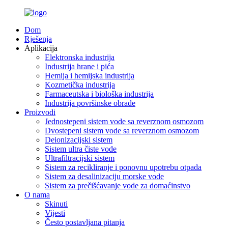
Dom
Rješenja
Aplikacija
Elektronska industrija
Industrija hrane i pića
Hemija i hemijska industrija
Kozmetička industrija
Farmaceutska i biološka industrija
Industrija površinske obrade
Proizvodi
Jednostepeni sistem vode sa reverznom osmozom
Dvostepeni sistem vode sa reverznom osmozom
Deionizacijski sistem
Sistem ultra čiste vode
Ultrafiltracijski sistem
Sistem za recikliranje i ponovnu upotrebu otpada
Sistem za desalinizaciju morske vode
Sistem za prečišćavanje vode za domaćinstvo
O nama
Skinuti
Vijesti
Često postavljana pitanja