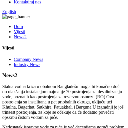
Kontaktiraj nas
English
Dom
Vijesti
News2
Vijesti
Company News
Industry News
News2
Stalna vodna kriza u obalnom Bangladešu mogla bi konačno doći
do olakšanja instalacijom najmanje 70 postrojenja za desalinizaciju
vode, poznatih kao postrojenja za reverznu osmozu (RO).Ova
postrojenja su instalirana u pet priobalnih okruga, uključujući
Khulna, Bagerhat, Satkhira, Patuakhali i Barguna.U izgradnji je još
trinaest postrojenja, za koje se očekuje da će dodatno povećati
opskrbu čistom vodom za piće.
Nedostatak ispravne vode za piće je već decenijama gorući problem