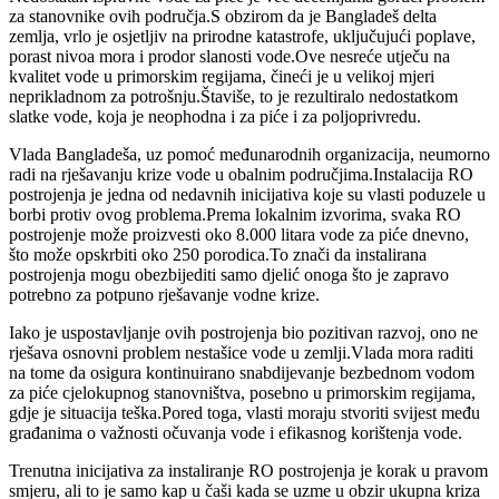
za stanovnike ovih područja.S obzirom da je Bangladeš delta
zemlja, vrlo je osjetljiv na prirodne katastrofe, uključujući poplave,
porast nivoa mora i prodor slanosti vode.Ove nesreće utječu na
kvalitet vode u primorskim regijama, čineći je u velikoj mjeri
neprikladnom za potrošnju.Štaviše, to je rezultiralo nedostatkom
slatke vode, koja je neophodna i za piće i za poljoprivredu.
Vlada Bangladeša, uz pomoć međunarodnih organizacija, neumorno
radi na rješavanju krize vode u obalnim područjima.Instalacija RO
postrojenja je jedna od nedavnih inicijativa koje su vlasti poduzele u
borbi protiv ovog problema.Prema lokalnim izvorima, svaka RO
postrojenje može proizvesti oko 8.000 litara vode za piće dnevno,
što može opskrbiti oko 250 porodica.To znači da instalirana
postrojenja mogu obezbijediti samo djelić onoga što je zapravo
potrebno za potpuno rješavanje vodne krize.
Iako je uspostavljanje ovih postrojenja bio pozitivan razvoj, ono ne
rješava osnovni problem nestašice vode u zemlji.Vlada mora raditi
na tome da osigura kontinuirano snabdijevanje bezbednom vodom
za piće cjelokupnog stanovništva, posebno u primorskim regijama,
gdje je situacija teška.Pored toga, vlasti moraju stvoriti svijest među
građanima o važnosti očuvanja vode i efikasnog korištenja vode.
Trenutna inicijativa za instaliranje RO postrojenja je korak u pravom
smjeru, ali to je samo kap u čaši kada se uzme u obzir ukupna kriza