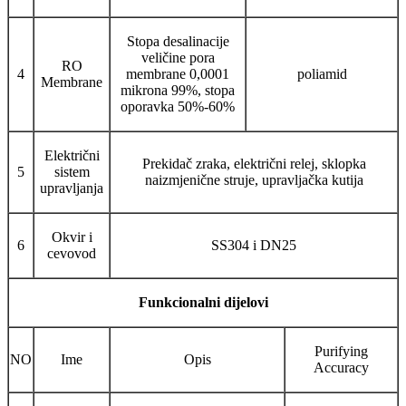
Stopa desalinacije
veličine pora
RO
4
membrane 0,0001
poliamid
Membrane
mikrona 99%, stopa
oporavka 50%-60%
Električni
Prekidač zraka, električni relej, sklopka
5
sistem
naizmjenične struje, upravljačka kutija
upravljanja
Okvir i
6
SS304 i DN25
cevovod
Funkcionalni dijelovi
Purifying
NO
Ime
Opis
Accuracy