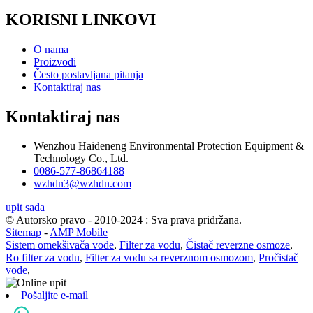
KORISNI LINKOVI
O nama
Proizvodi
Često postavljana pitanja
Kontaktiraj nas
Kontaktiraj nas
Wenzhou Haideneng Environmental Protection Equipment &
Technology Co., Ltd.
0086-577-86864188
wzhdn3@wzhdn.com
upit sada
© Autorsko pravo - 2010-2024 : Sva prava pridržana.
Sitemap
-
AMP Mobile
Sistem omekšivača vode
,
Filter za vodu
,
Čistač reverzne osmoze
,
Ro filter za vodu
,
Filter za vodu sa reverznom osmozom
,
Pročistač
vode
,
Pošaljite e-mail