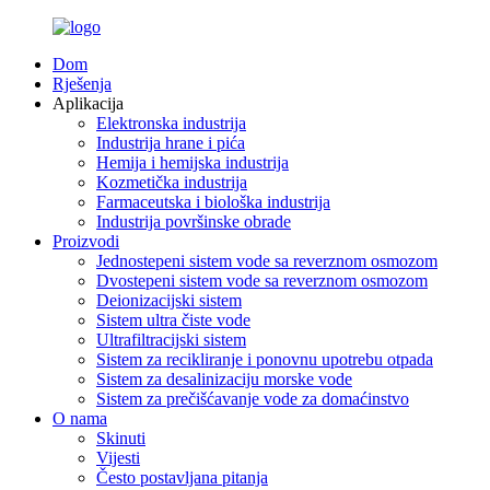
Dom
Rješenja
Aplikacija
Elektronska industrija
Industrija hrane i pića
Hemija i hemijska industrija
Kozmetička industrija
Farmaceutska i biološka industrija
Industrija površinske obrade
Proizvodi
Jednostepeni sistem vode sa reverznom osmozom
Dvostepeni sistem vode sa reverznom osmozom
Deionizacijski sistem
Sistem ultra čiste vode
Ultrafiltracijski sistem
Sistem za recikliranje i ponovnu upotrebu otpada
Sistem za desalinizaciju morske vode
Sistem za prečišćavanje vode za domaćinstvo
O nama
Skinuti
Vijesti
Često postavljana pitanja