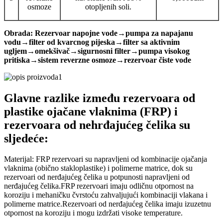
osmoze
otopljenih soli.
Obrada: Rezervoar napojne vode→pumpa za napajanu
vodu→filter od kvarcnog pijeska→filter sa aktivnim
ugljem→omekšivač→sigurnosni filter→pumpa visokog
pritiska→sistem reverzne osmoze→rezervoar čiste vode
Glavne razlike između rezervoara od
plastike ojačane vlaknima (FRP) i
rezervoara od nehrđajućeg čelika su
sljedeće:
Materijal: FRP rezervoari su napravljeni od kombinacije ojačanja
vlaknima (obično stakloplastike) i polimerne matrice, dok su
rezervoari od nerđajućeg čelika u potpunosti napravljeni od
nerđajućeg čelika.FRP rezervoari imaju odličnu otpornost na
koroziju i mehaničku čvrstoću zahvaljujući kombinaciji vlakana i
polimerne matrice.Rezervoari od nerđajućeg čelika imaju izuzetnu
otpornost na koroziju i mogu izdržati visoke temperature.