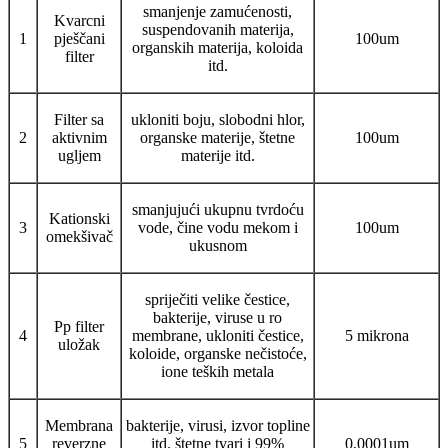
smanjenje zamućenosti,
Kvarcni
suspendovanih materija,
1
pješčani
100um
organskih materija, koloida
filter
itd.
Filter sa
ukloniti boju, slobodni hlor,
2
aktivnim
organske materije, štetne
100um
ugljem
materije itd.
smanjujući ukupnu tvrdoću
Kationski
3
vode, čine vodu mekom i
100um
omekšivač
ukusnom
spriječiti velike čestice,
bakterije, viruse u ro
Pp filter
4
membrane, ukloniti čestice,
5 mikrona
uložak
koloide, organske nečistoće,
ione teških metala
Membrana
bakterije, virusi, izvor topline
5
reverzne
itd. štetne tvari i 99%
0,0001um