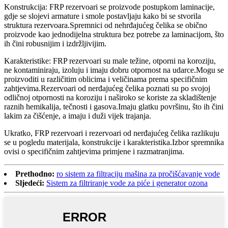
Konstrukcija: FRP rezervoari se proizvode postupkom laminacije,
gdje se slojevi armature i smole postavljaju kako bi se stvorila
struktura rezervoara.Spremnici od nehrđajućeg čelika se obično
proizvode kao jednodijelna struktura bez potrebe za laminacijom, što
ih čini robusnijim i izdržljivijim.
Karakteristike: FRP rezervoari su male težine, otporni na koroziju,
ne kontaminiraju, izoluju i imaju dobru otpornost na udarce.Mogu se
proizvoditi u različitim oblicima i veličinama prema specifičnim
zahtjevima.Rezervoari od nerđajućeg čelika poznati su po svojoj
odličnoj otpornosti na koroziju i naširoko se koriste za skladištenje
raznih hemikalija, tečnosti i gasova.Imaju glatku površinu, što ih čini
lakim za čišćenje, a imaju i duži vijek trajanja.
Ukratko, FRP rezervoari i rezervoari od nerđajućeg čelika razlikuju
se u pogledu materijala, konstrukcije i karakteristika.Izbor spremnika
ovisi o specifičnim zahtjevima primjene i razmatranjima.
Prethodno:
ro sistem za filtraciju mašina za pročišćavanje vode
Sljedeći:
Sistem za filtriranje vode za piće i generator ozona