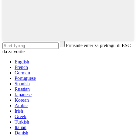
Pritisnite enter za pretragu ili ESC
da zatvorite
English
French
German
Portuguese
Spanish
Russian
Japanese
Korean
Arabic
Irish
Greek
Turkish
Italian
Danish