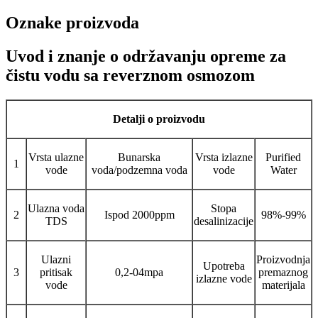
Oznake proizvoda
Uvod i znanje o održavanju opreme za
čistu vodu sa reverznom osmozom
Detalji o proizvodu
Vrsta ulazne
Bunarska
Vrsta izlazne
Purified
1
vode
voda/podzemna voda
vode
Water
Ulazna voda
Stopa
2
Ispod 2000ppm
98%-99%
TDS
desalinizacije
Ulazni
Proizvodnja
Upotreba
3
pritisak
0,2-04mpa
premaznog
izlazne vode
vode
materijala