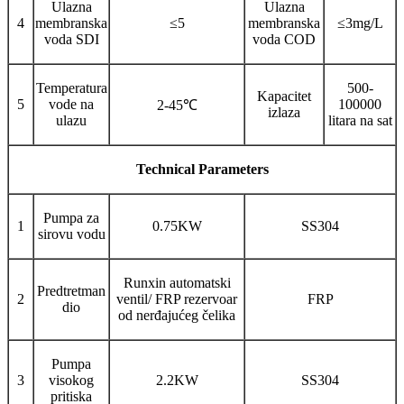
Ulazna
Ulazna
4
membranska
≤5
membranska
≤3mg/L
voda SDI
voda COD
Temperatura
500-
Kapacitet
5
vode na
100000
2-45℃
izlaza
ulazu
litara na sat
Technical Parameters
Pumpa za
1
0.75KW
SS304
sirovu vodu
Runxin automatski
Predtretman
2
ventil/ FRP rezervoar
FRP
dio
od nerđajućeg čelika
Pumpa
3
visokog
2.2KW
SS304
pritiska